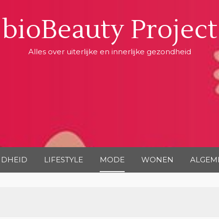
bioBeauty Project
Alles over uiterlijke en innerlijke gezondheid
DHEID
LIFESTYLE
MODE
WONEN
ALGEM