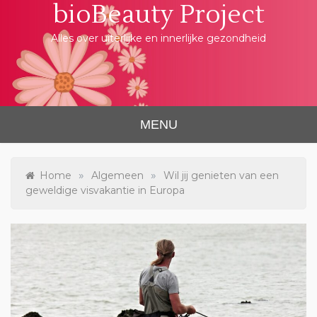
bioBeauty Project
Skip
to
content
Alles over uiterlijke en innerlijke gezondheid
MENU
»
»
Home
Algemeen
Wil jij genieten van een
geweldige visvakantie in Europa