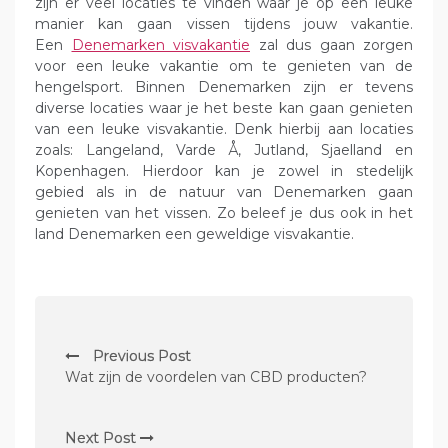
zijn er veel locaties te vinden waar je op een leuke
manier kan gaan vissen tijdens jouw vakantie.
Een
Denemarken visvakantie
zal dus gaan zorgen
voor een leuke vakantie om te genieten van de
hengelsport. Binnen Denemarken zijn er tevens
diverse locaties waar je het beste kan gaan genieten
van een leuke visvakantie. Denk hierbij aan locaties
zoals: Langeland, Varde Å, Jutland, Sjaelland en
Kopenhagen. Hierdoor kan je zowel in stedelijk
gebied als in de natuur van Denemarken gaan
genieten van het vissen. Zo beleef je dus ook in het
land Denemarken een geweldige visvakantie.
B
Previous Post
e
Wat zijn de voordelen van CBD producten?
r
i
Next Post