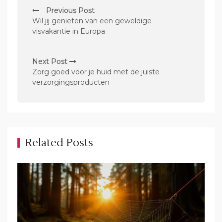
B
Previous Post
e
Wil jij genieten van een geweldige
r
visvakantie in Europa
i
c
Next Post
Zorg goed voor je huid met de juiste
h
verzorgingsproducten
t
n
a
v
Related Posts
i
g
a
t
i